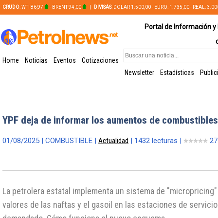
CRUDO
: WTI 86,97
- BRENT 94,00
|
DIVISAS
: DOLAR 1.500,00 - EURO: 1.735,00 - REAL: 3.0
PLATA: 56,65 - COBRE: 628,49
Portal de Información y 
Home
Noticias
Eventos
Cotizaciones
Newsletter
Estadísticas
Public
YPF deja de informar los aumentos de combustibles
01/08/2025 | COMBUSTIBLE |
Actualidad
| 1432 lecturas |
27
La petrolera estatal implementa un sistema de "micropricing"
valores de las naftas y el gasoil en las estaciones de servicio