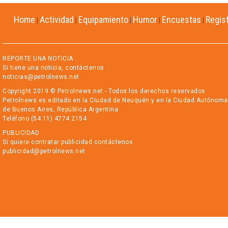
Home
Actividad
Equipamiento
Humor
Encuestas
Regis
|
|
|
|
|
REPORTE UNA NOTICIA
Si tiene una noticia, contáctenos
noticias@petrolnews.net
Copyright 2019 © Petrolnews.net - Todos los derechos reservados
Petrolnews es editado en la Ciudad de Neuquén y en la Ciudad Autónoma
de Buenos Aires, República Argentina
Teléfono (54 11) 4774 2154
PUBLICIDAD
Si quiere contratar publicidad contáctenos
publicidad@petrolnews.net