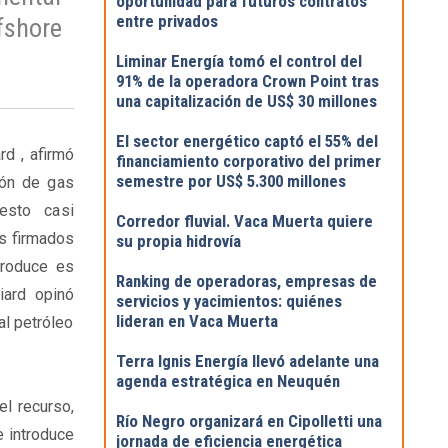
oportunidad para futuros contratos
entre privados
fshore
Liminar Energía tomó el control del
91% de la operadora Crown Point tras
una capitalización de US$ 30 millones
El sector energético captó el 55% del
rd , afirmó
financiamiento corporativo del primer
semestre por US$ 5.300 millones
ión de gas
esto casi
Corredor fluvial. Vaca Muerta quiere
s firmados
su propia hidrovía
produce es
Ranking de operadoras, empresas de
iard opinó
servicios y yacimientos: quiénes
lideran en Vaca Muerta
al petróleo
Terra Ignis Energía llevó adelante una
agenda estratégica en Neuquén
el recurso,
Río Negro organizará en Cipolletti una
e introduce
jornada de eficiencia energética