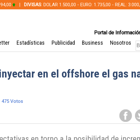
 94,00
|
DIVISAS
: DOLAR 1.500,00 - EURO: 1.735,00 - REAL: 3.0
Portal de Información
tter
Estadísticas
Publicidad
Business
Nosotros
inyectar en el offshore el gas n
475 Votos
ctativas en torno a la posibilidad de incre