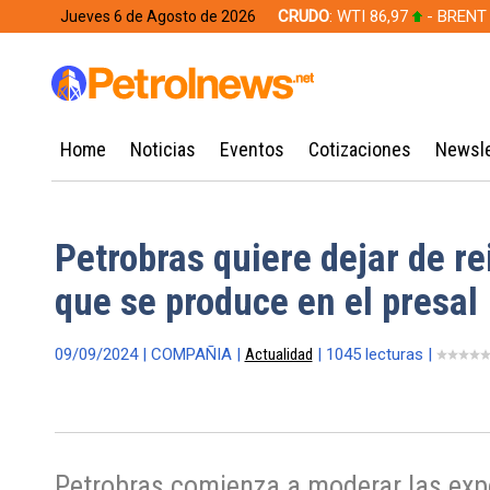
CRUDO
: WTI 86,97
- BRENT
Jueves 6 de Agosto de 2026
628,49
Home
Noticias
Eventos
Cotizaciones
Newsle
Petrobras quiere dejar de re
que se produce en el presal
09/09/2024 | COMPAÑIA |
Actualidad
| 1045 lecturas |
Petrobras comienza a moderar las expe