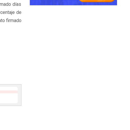
irmado días
rcentaje de
ato firmado