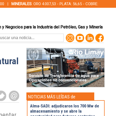
00,00 |
MINERALES
: ORO 4.007,53 - PLATA: 56,65 - COBRE:
 y Negocios para la Industria del Petróleo, Gas y Minería
atural
NOTICIAS MÁS LEÍDAS de
Actualidad
Alma-SADI: adjudicaron los 700 Mw de
almacenamiento y se abre la
mentar