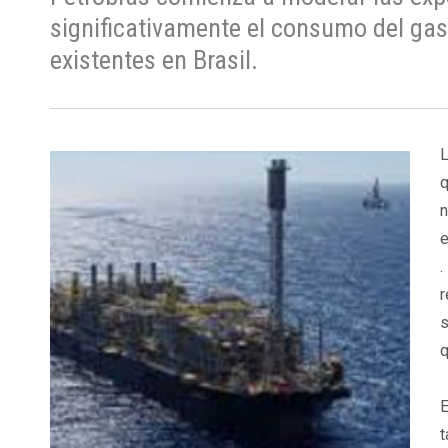
significativamente el consumo del gas
existentes en Brasil.
L
q
e
.
r
s
q
E
t