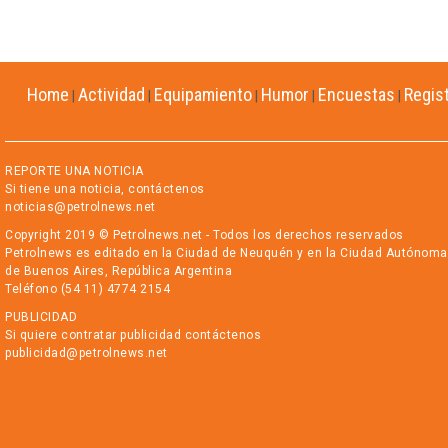
Home
Actividad
Equipamiento
Humor
Encuestas
Regis
|
|
|
|
|
REPORTE UNA NOTICIA
Si tiene una noticia, contáctenos
noticias@petrolnews.net
Copyright 2019 © Petrolnews.net - Todos los derechos reservados
Petrolnews es editado en la Ciudad de Neuquén y en la Ciudad Autónoma
de Buenos Aires, República Argentina
Teléfono (54 11) 4774 2154
PUBLICIDAD
Si quiere contratar publicidad contáctenos
publicidad@petrolnews.net