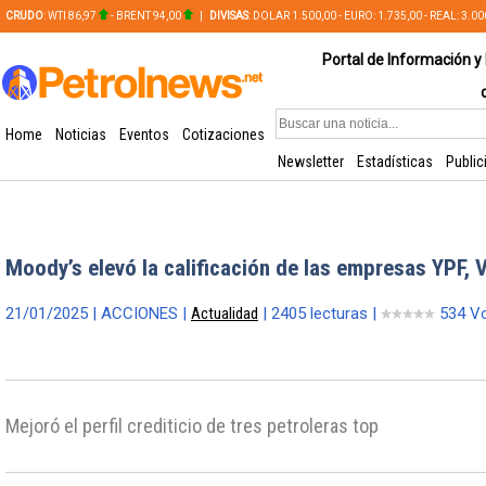
CRUDO
: WTI 86,97
- BRENT 94,00
|
DIVISAS
: DOLAR 1.500,00 - EURO: 1.735,00 - REAL: 3.0
PLATA: 56,65 - COBRE: 628,49
Portal de Información y 
Home
Noticias
Eventos
Cotizaciones
Newsletter
Estadísticas
Public
Moody’s elevó la calificación de las empresas YPF, V
21/01/2025 | ACCIONES |
Actualidad
| 2405 lecturas |
534 V
Mejoró el perfil crediticio de tres petroleras top