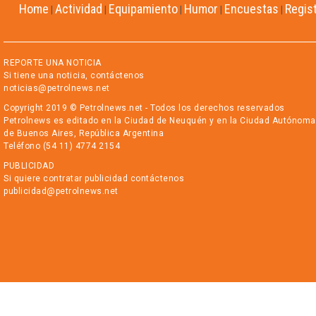
Home
Actividad
Equipamiento
Humor
Encuestas
Regis
|
|
|
|
|
REPORTE UNA NOTICIA
Si tiene una noticia, contáctenos
noticias@petrolnews.net
Copyright 2019 © Petrolnews.net - Todos los derechos reservados
Petrolnews es editado en la Ciudad de Neuquén y en la Ciudad Autónoma
de Buenos Aires, República Argentina
Teléfono (54 11) 4774 2154
PUBLICIDAD
Si quiere contratar publicidad contáctenos
publicidad@petrolnews.net