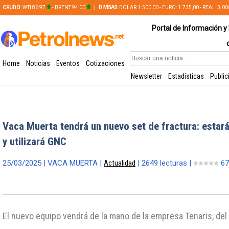
CRUDO
: WTI 86,97
- BRENT 94,00
|
DIVISAS
: DOLAR 1.500,00 - EURO: 1.735,00 - REAL: 3.0
PLATA: 56,65 - COBRE: 628,49
Portal de Información y 
Home
Noticias
Eventos
Cotizaciones
Newsletter
Estadísticas
Public
Vaca Muerta tendrá un nuevo set de fractura: estar
y utilizará GNC
25/03/2025 | VACA MUERTA |
Actualidad
| 2649 lecturas |
67
El nuevo equipo vendrá de la mano de la empresa Tenaris, del