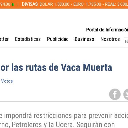
 94,00
|
DIVISAS
: DOLAR 1.500,00 - EURO: 1.735,00 - REAL: 3.0
Portal de Información
tter
Estadísticas
Publicidad
Business
Nosotros
por las rutas de Vaca Muerta
 Votos
e impondrá restricciones para prevenir acci
no, Petroleros y la Uocra. Seguirán con