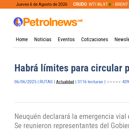
CRUDO
: WTI 86,97
- BRENT
Jueves 6 de Agosto de 2026
628,49
Home
Noticias
Eventos
Cotizaciones
Newsle
Habrá límites para circular 
06/06/2025 | RUTAS |
Actualidad
| 3116 lecturas |
439
Neuquén declarará la emergencia vial 
Se reunieron representantes del Gobier