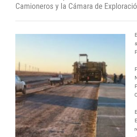
Camioneros y la Cámara de Exploració
E
s
P
F
N
P
C
E
E
r