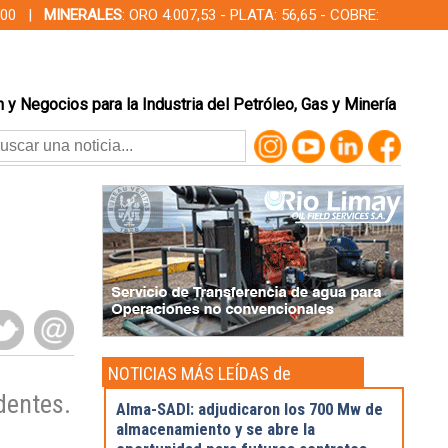
00,00 |
MINERALES
: ORO 4.007,53 - PLATA: 56,65 - COBRE:
 y Negocios para la Industria del Petróleo, Gas y Minería
NOTICIAS MÁS LEÍDAS de
Actualidad
dentes.
Alma-SADI: adjudicaron los 700 Mw de
almacenamiento y se abre la