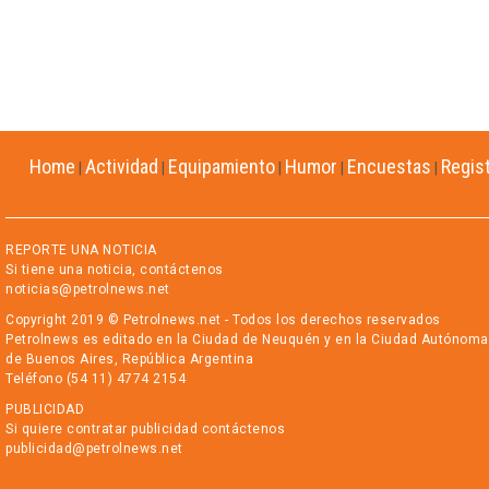
Home
Actividad
Equipamiento
Humor
Encuestas
Regis
|
|
|
|
|
REPORTE UNA NOTICIA
Si tiene una noticia, contáctenos
noticias@petrolnews.net
Copyright 2019 © Petrolnews.net - Todos los derechos reservados
Petrolnews es editado en la Ciudad de Neuquén y en la Ciudad Autónoma
de Buenos Aires, República Argentina
Teléfono (54 11) 4774 2154
PUBLICIDAD
Si quiere contratar publicidad contáctenos
publicidad@petrolnews.net