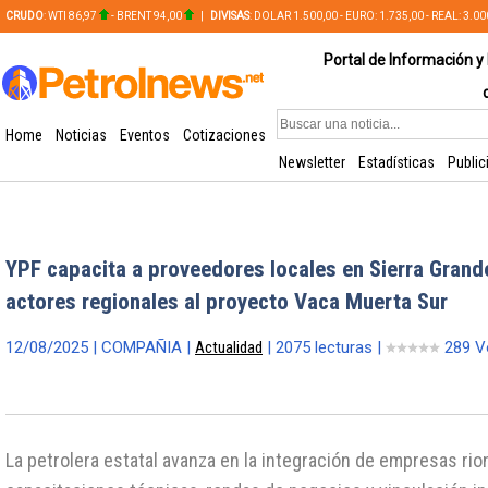
CRUDO
: WTI 86,97
- BRENT 94,00
|
DIVISAS
: DOLAR 1.500,00 - EURO: 1.735,00 - REAL: 3.0
PLATA: 56,65 - COBRE: 628,49
Portal de Información y 
Home
Noticias
Eventos
Cotizaciones
Newsletter
Estadísticas
Public
YPF capacita a proveedores locales en Sierra Grand
actores regionales al proyecto Vaca Muerta Sur
12/08/2025 | COMPAÑIA |
Actualidad
| 2075 lecturas |
289 V
La petrolera estatal avanza en la integración de empresas rio