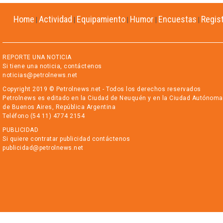
Home
Actividad
Equipamiento
Humor
Encuestas
Regis
|
|
|
|
|
REPORTE UNA NOTICIA
Si tiene una noticia, contáctenos
noticias@petrolnews.net
Copyright 2019 © Petrolnews.net - Todos los derechos reservados
Petrolnews es editado en la Ciudad de Neuquén y en la Ciudad Autónoma
de Buenos Aires, República Argentina
Teléfono (54 11) 4774 2154
PUBLICIDAD
Si quiere contratar publicidad contáctenos
publicidad@petrolnews.net