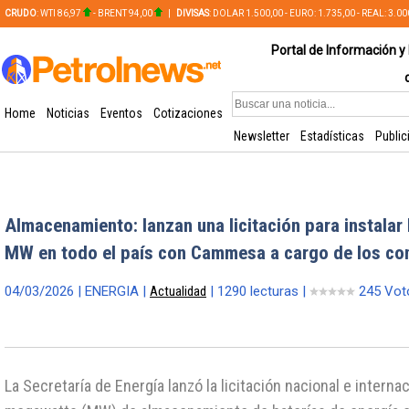
CRUDO
: WTI 86,97
- BRENT 94,00
|
DIVISAS
: DOLAR 1.500,00 - EURO: 1.735,00 - REAL: 3.0
PLATA: 56,65 - COBRE: 628,49
Portal de Información y 
Home
Noticias
Eventos
Cotizaciones
Newsletter
Estadísticas
Public
Almacenamiento: lanzan una licitación para instalar
MW en todo el país con Cammesa a cargo de los co
04/03/2026 | ENERGIA |
Actualidad
| 1290 lecturas |
245 Vot
La Secretaría de Energía lanzó la licitación nacional e internac