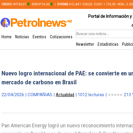
CRUDO
: WTI 86,97
- BRENT 94,00
|
DIVISAS
: DOLAR 1.500,00 - EURO: 1.735,00 - REAL: 3.0
PLATA: 56,65 - COBRE: 628,49
Portal de Información y 
Home
Noticias
Eventos
Cotizaciones
Newsletter
Estadísticas
Public
Nuevo logro internacional de PAE: se convierte en un
mercado de carbono en Brasil
22/04/2026 | COMPAÑIAS |
Actualidad
| 1012 lecturas |
213 
Pan American Energy logró un nuevo reconocimiento internac