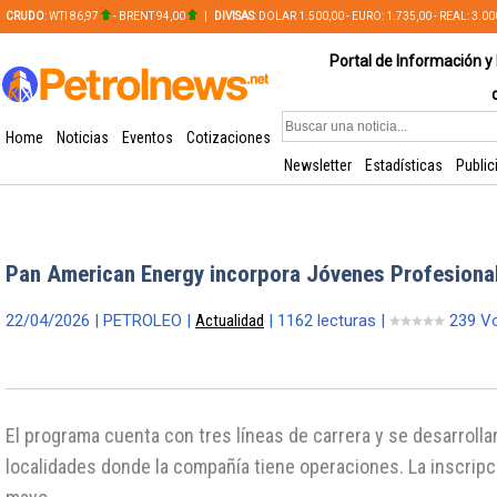
CRUDO
: WTI 86,97
- BRENT 94,00
|
DIVISAS
: DOLAR 1.500,00 - EURO: 1.735,00 - REAL: 3.0
PLATA: 56,65 - COBRE: 628,49
Portal de Información y 
Home
Noticias
Eventos
Cotizaciones
Newsletter
Estadísticas
Public
Pan American Energy incorpora Jóvenes Profesiona
22/04/2026 | PETROLEO |
Actualidad
| 1162 lecturas |
239 V
El programa cuenta con tres líneas de carrera y se desarrollar
localidades donde la compañía tiene operaciones. La inscripci