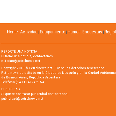
Home
Actividad
Equipamiento
Humor
Encuestas
Regis
|
|
|
|
|
REPORTE UNA NOTICIA
Si tiene una noticia, contáctenos
noticias@petrolnews.net
Copyright 2019 © Petrolnews.net - Todos los derechos reservados
Petrolnews es editado en la Ciudad de Neuquén y en la Ciudad Autónoma
de Buenos Aires, República Argentina
Teléfono (54 11) 4774 2154
PUBLICIDAD
Si quiere contratar publicidad contáctenos
publicidad@petrolnews.net