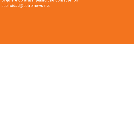
Si quiere contratar publicidad contáctenos
publicidad@petrolnews.net