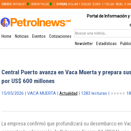
CRUDO
: WTI 86,97
- BRENT 94,00
|
DIVISAS
: DOLAR 1.500,00 - EURO: 1.735,00 - REAL: 3.0
PLATA: 56,65 - COBRE: 628,49
Portal de Información y 
Home
Noticias
Eventos
Cotizaciones
Newsletter
Estadísticas
Public
Central Puerto avanza en Vaca Muerta y prepara su
por US$ 600 millones
15/05/2026 | VACA MUERTA |
Actualidad
| 1283 lecturas |
18
La empresa confirmó que profundizará su desembarco en Vac