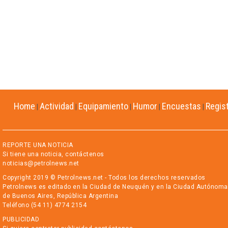
Home
Actividad
Equipamiento
Humor
Encuestas
Regis
|
|
|
|
|
REPORTE UNA NOTICIA
Si tiene una noticia, contáctenos
noticias@petrolnews.net
Copyright 2019 © Petrolnews.net - Todos los derechos reservados
Petrolnews es editado en la Ciudad de Neuquén y en la Ciudad Autónoma
de Buenos Aires, República Argentina
Teléfono (54 11) 4774 2154
PUBLICIDAD