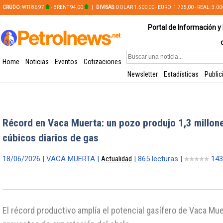
CRUDO
: WTI 86,97
- BRENT 94,00
|
DIVISAS
: DOLAR 1.500,00 - EURO: 1.735,00 - REAL: 3.0
PLATA: 56,65 - COBRE: 628,49
Portal de Información y 
Home
Noticias
Eventos
Cotizaciones
Newsletter
Estadísticas
Public
Récord en Vaca Muerta: un pozo produjo 1,3 millon
cúbicos diarios de gas
18/06/2026 | VACA MUERTA |
Actualidad
| 865 lecturas |
143
El récord productivo amplía el potencial gasífero de Vaca Mue