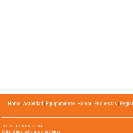
Home
Actividad
Equipamiento
Humor
Encuestas
Regis
|
|
|
|
|
REPORTE UNA NOTICIA
Si tiene una noticia, contáctenos