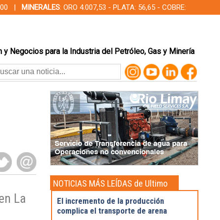
00,00 |
MINERALES
: ORO 4.007,53 - PLATA: 56,65 - COBRE:
 y Negocios para la Industria del Petróleo, Gas y Minería
NOTICIAS MÁS LEÍDAS de Ultimo
momento
en La
El incremento de la producción
complica el transporte de arena