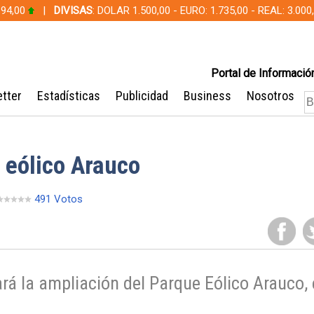
 94,00
|
DIVISAS
: DOLAR 1.500,00 - EURO: 1.735,00 - REAL: 3.0
Portal de Información
tter
Estadísticas
Publicidad
Business
Nosotros
 eólico Arauco
491 Votos
á la ampliación del Parque Eólico Arauco, 