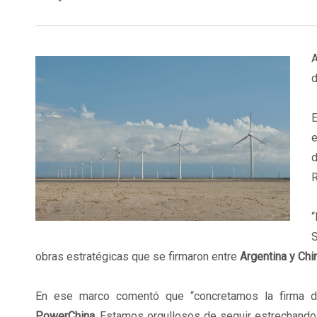
A
d
E
e
d
R
“
S
obras estratégicas que se firmaron entre
Argentina y Chi
En ese marco comentó que “concretamos la firma d
PowerChina
. Estamos orgullosos de seguir estrechando 