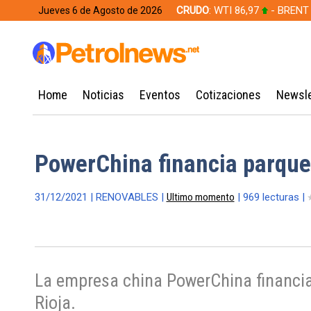
CRUDO
: WTI 86,97
- BRENT
Jueves 6 de Agosto de 2026
628,49
Home
Noticias
Eventos
Cotizaciones
Newsle
PowerChina financia parque
31/12/2021 | RENOVABLES |
Ultimo momento
| 969 lecturas |
La empresa china PowerChina financiar
Rioja.