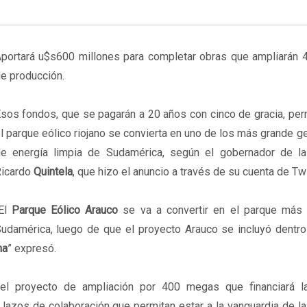
portará u$s600 millones para completar obras que ampliarán
e producción.
sos fondos, que se pagarán a 20 años con cinco de gracia, per
l parque eólico riojano se convierta en uno de los más grande 
e energía limpia de Sudamérica, según el gobernador de la 
icardo
Quintela
, que hizo el anuncio a través de su cuenta de Twi
El
Parque Eólico Arauco
se va a convertir en el parque más
udamérica, luego de que el proyecto Arauco se incluyó dentro
na
” expresó.
el proyecto de ampliación por 400 megas que financiará 
lazos de colaboración que permitan estar a la vanguardia de l