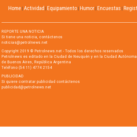
Home
Actividad
Equipamiento
Humor
Encuestas
Regis
|
|
|
|
|
REPORTE UNA NOTICIA
Si tiene una noticia, contáctenos
noticias@petrolnews.net
Copyright 2019 © Petrolnews.net - Todos los derechos reservados
Petrolnews es editado en la Ciudad de Neuquén y en la Ciudad Autónoma
de Buenos Aires, República Argentina
Teléfono (54 11) 4774 2154
PUBLICIDAD
Si quiere contratar publicidad contáctenos
publicidad@petrolnews.net