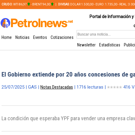
CRUDO
: WTI 86,97
- BRENT 94,00
|
DIVISAS
: DOLAR 1.500,00 - EURO: 1.735,00 - REAL: 3.0
PLATA: 56,65 - COBRE: 628,49
Portal de Información y 
Home
Noticias
Eventos
Cotizaciones
Newsletter
Estadísticas
Public
El Gobierno extiende por 20 años concesiones de g
25/07/2025 | GAS |
Notas Destacadas
| 1716 lecturas |
416 V
La condición que esperaba YPF para vender una empresa cla