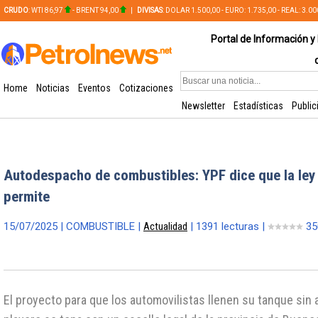
CRUDO
: WTI 86,97
- BRENT 94,00
|
DIVISAS
: DOLAR 1.500,00 - EURO: 1.735,00 - REAL: 3.0
PLATA: 56,65 - COBRE: 628,49
Portal de Información y 
Home
Noticias
Eventos
Cotizaciones
Newsletter
Estadísticas
Public
Autodespacho de combustibles: YPF dice que la ley
permite
15/07/2025 | COMBUSTIBLE |
Actualidad
| 1391 lecturas |
35
El proyecto para que los automovilistas llenen su tanque sin 