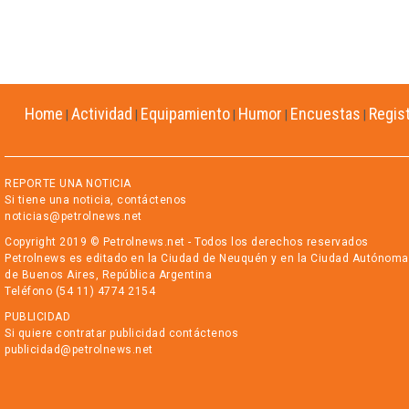
Home
Actividad
Equipamiento
Humor
Encuestas
Regis
|
|
|
|
|
REPORTE UNA NOTICIA
Si tiene una noticia, contáctenos
noticias@petrolnews.net
Copyright 2019 © Petrolnews.net - Todos los derechos reservados
Petrolnews es editado en la Ciudad de Neuquén y en la Ciudad Autónoma
de Buenos Aires, República Argentina
Teléfono (54 11) 4774 2154
PUBLICIDAD
Si quiere contratar publicidad contáctenos
publicidad@petrolnews.net