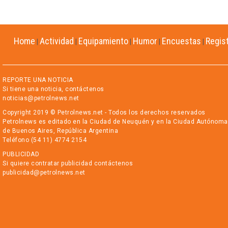
Home
Actividad
Equipamiento
Humor
Encuestas
Regis
|
|
|
|
|
REPORTE UNA NOTICIA
Si tiene una noticia, contáctenos
noticias@petrolnews.net
Copyright 2019 © Petrolnews.net - Todos los derechos reservados
Petrolnews es editado en la Ciudad de Neuquén y en la Ciudad Autónoma
de Buenos Aires, República Argentina
Teléfono (54 11) 4774 2154
PUBLICIDAD
Si quiere contratar publicidad contáctenos
publicidad@petrolnews.net