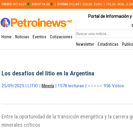
CRUDO
: WTI 86,97
- BRENT 94,00
|
DIVISAS
: DOLAR 1.500,00 - EURO: 1.735,00 - REAL: 3.0
PLATA: 56,65 - COBRE: 628,49
Portal de Información y 
Home
Noticias
Eventos
Cotizaciones
Newsletter
Estadísticas
Public
Los desafíos del litio en la Argentina
25/09/2025 | LITIO |
Minería
| 1578 lecturas |
956 Votos
Entre la oportunidad de la transición energética y la carrera g
minerales críticos