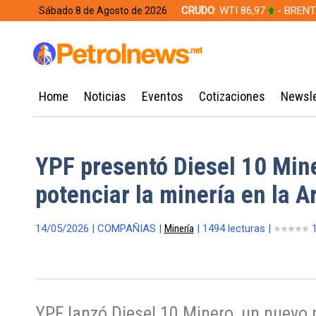
CRUDO
: WTI 86,97
- BRENT
Sábado 8 de Agosto de 2026
628,49
Home
Noticias
Eventos
Cotizaciones
Newsle
YPF presentó Diesel 10 Min
potenciar la minería en la A
14/05/2026 | COMPAÑIAS |
Minería
| 1494 lecturas |
1
YPF lanzó Diesel 10 Minero, un nuevo 