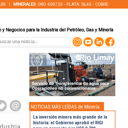
00,00 |
MINERALES
: ORO 4.007,53 - PLATA: 56,65 - COBRE:
 y Negocios para la Industria del Petróleo, Gas y Minería
NOTICIAS MÁS LEÍDAS de Minería
La inversión minera más grande de la
historia: el Gobierno aprobó el RIGI
dustria