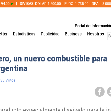
 94,00
|
DIVISAS
: DOLAR 1.500,00 - EURO: 1.735,00 - REAL: 3.0
Portal de Información
tter
Estadísticas
Publicidad
Business
Nosotros
ero, un nuevo combustible para
rgentina
83 Votos
producto especialmente diseñado para la in