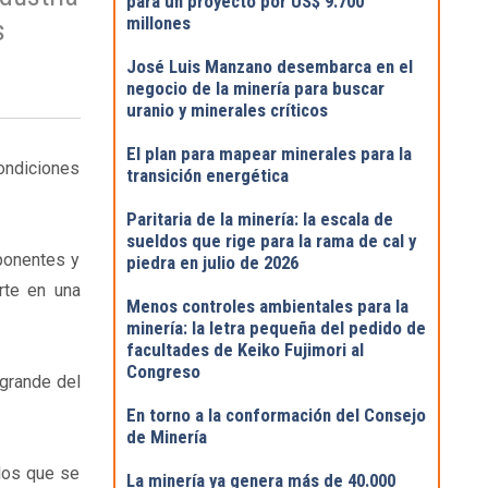
para un proyecto por US$ 9.700
millones
s
José Luis Manzano desembarca en el
negocio de la minería para buscar
uranio y minerales críticos
El plan para mapear minerales para la
condiciones
transición energética
Paritaria de la minería: la escala de
sueldos que rige para la rama de cal y
ponentes y
piedra en julio de 2026
rte en una
Menos controles ambientales para la
minería: la letra pequeña del pedido de
facultades de Keiko Fujimori al
Congreso
 grande del
En torno a la conformación del Consejo
de Minería
los que se
La minería ya genera más de 40.000