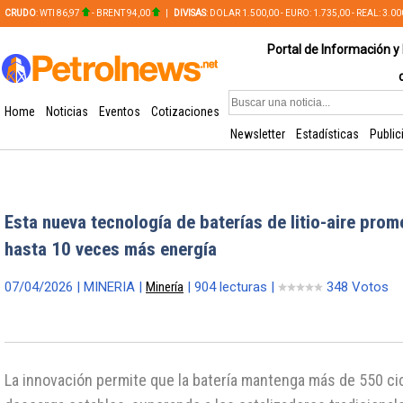
CRUDO
: WTI 86,97
- BRENT 94,00
|
DIVISAS
: DOLAR 1.500,00 - EURO: 1.735,00 - REAL: 3.0
PLATA: 56,65 - COBRE: 628,49
Portal de Información y 
Home
Noticias
Eventos
Cotizaciones
Newsletter
Estadísticas
Public
Esta nueva tecnología de baterías de litio-aire pro
hasta 10 veces más energía
07/04/2026 | MINERIA |
Minería
| 904 lecturas |
348 Votos
La innovación permite que la batería mantenga más de 550 ci