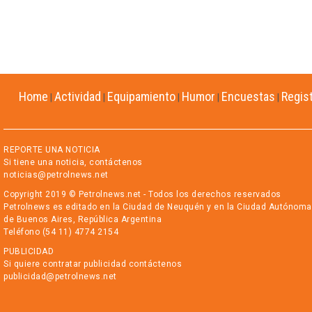
Home
Actividad
Equipamiento
Humor
Encuestas
Regis
|
|
|
|
|
REPORTE UNA NOTICIA
Si tiene una noticia, contáctenos
noticias@petrolnews.net
Copyright 2019 © Petrolnews.net - Todos los derechos reservados
Petrolnews es editado en la Ciudad de Neuquén y en la Ciudad Autónoma
de Buenos Aires, República Argentina
Teléfono (54 11) 4774 2154
PUBLICIDAD
Si quiere contratar publicidad contáctenos
publicidad@petrolnews.net